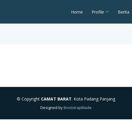
Home
Profile
Berita
© Copyright
CAMAT BARAT
. Kota Padang Panjang
Designed by
BootstrapMade